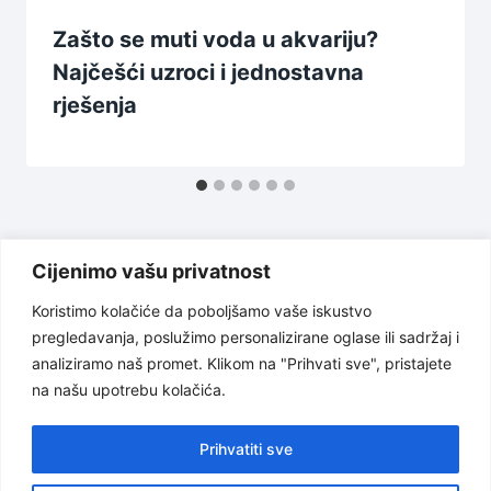
Zašto se muti voda u akvariju?
Najčešći uzroci i jednostavna
rješenja
Cijenimo vašu privatnost
Koristimo kolačiće da poboljšamo vaše iskustvo
pregledavanja, poslužimo personalizirane oglase ili sadržaj i
Uslovi korištenja
Politika privatnosti
analiziramo naš promet. Klikom na "Prihvati sve", pristajete
na našu upotrebu kolačića.
O nama
Odricanje od odgovornosti
Kontakt
Prihvatiti sve