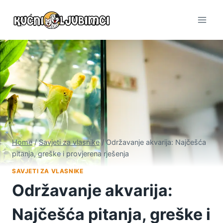
Skip
to
content
Home
/
Savjeti za vlasnike
/
Održavanje akvarija: Najčešća
pitanja, greške i provjerena rješenja
SAVJETI ZA VLASNIKE
Održavanje akvarija:
Najčešća pitanja, greške i