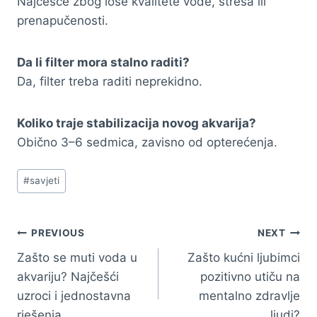
Najčešće zbog loše kvalitete vode, stresa ili
prenapučenosti.
Da li filter mora stalno raditi?
Da, filter treba raditi neprekidno.
Koliko traje stabilizacija novog akvarija?
Obično 3–6 sedmica, zavisno od opterećenja.
Post
#
savjeti
Tags:
Navigacija
PREVIOUS
NEXT
Zašto se muti voda u
Zašto kućni ljubimci
članaka
akvariju? Najčešći
pozitivno utiču na
uzroci i jednostavna
mentalno zdravlje
rješenja
ljudi?