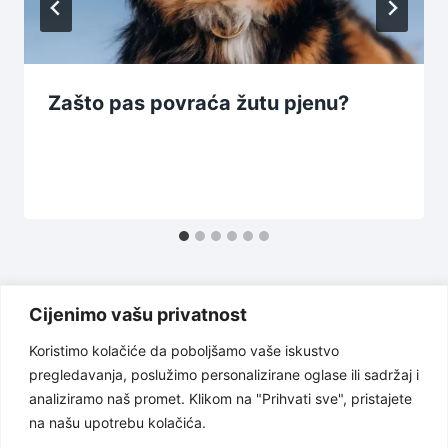
Zašto pas povraća žutu pjenu?
Cijenimo vašu privatnost
Koristimo kolačiće da poboljšamo vaše iskustvo
pregledavanja, poslužimo personalizirane oglase ili sadržaj i
Uslovi korištenja
Politika privatnosti
analiziramo naš promet. Klikom na "Prihvati sve", pristajete
na našu upotrebu kolačića.
O nama
Odricanje od odgovornosti
Kontakt