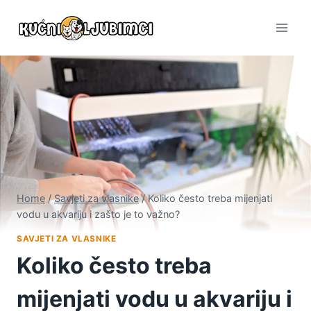
Skip
to
content
Home
/
Savjeti za vlasnike
/
Koliko često treba mijenjati
vodu u akvariju i zašto je to važno?
SAVJETI ZA VLASNIKE
Koliko često treba
mijenjati vodu u akvariju i