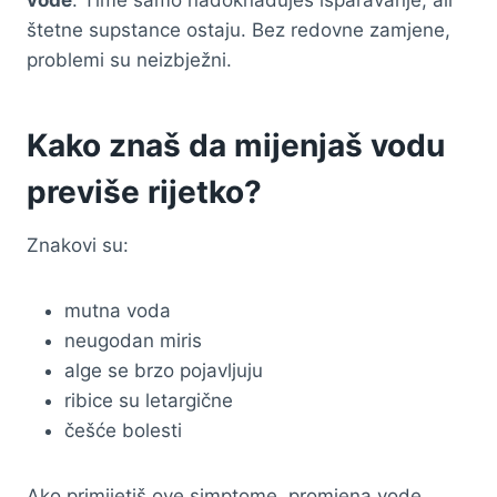
štetne supstance ostaju. Bez redovne zamjene,
problemi su neizbježni.
Kako znaš da mijenjaš vodu
previše rijetko?
Znakovi su:
mutna voda
neugodan miris
alge se brzo pojavljuju
ribice su letargične
češće bolesti
Ako primijetiš ove simptome, promjena vode