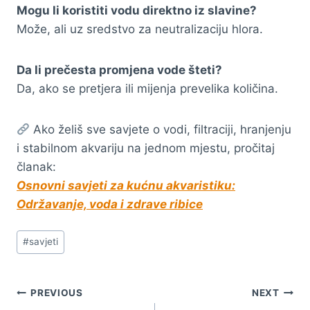
Mogu li koristiti vodu direktno iz slavine?
Može, ali uz sredstvo za neutralizaciju hlora.
Da li prečesta promjena vode šteti?
Da, ako se pretjera ili mijenja prevelika količina.
Ako želiš sve savjete o vodi, filtraciji, hranjenju
i stabilnom akvariju na jednom mjestu, pročitaj
članak:
Osnovni savjeti za kućnu akvaristiku:
Održavanje, voda i zdrave ribice
Post
#
savjeti
Tags:
Navigacija
PREVIOUS
NEXT