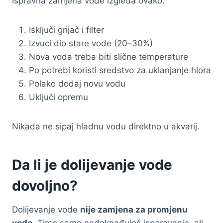
Ispravna zamjena vode izgleda ovako:
Isključi grijač i filter
Izvuci dio stare vode (20–30%)
Nova voda treba biti slične temperature
Po potrebi koristi sredstvo za uklanjanje hlora
Polako dodaj novu vodu
Uključi opremu
Nikada ne sipaj hladnu vodu direktno u akvarij.
Da li je dolijevanje vode
dovoljno?
Dolijevanje vode
nije zamjena za promjenu
vode
. Time samo nadoknađuješ isparavanje, ali