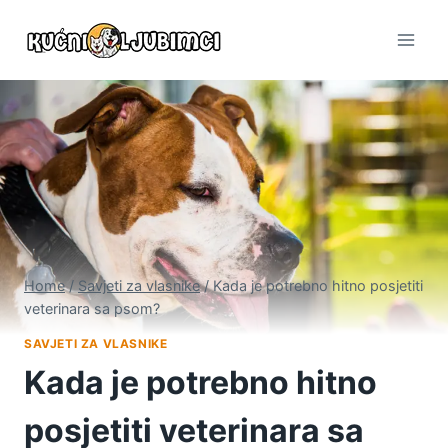
Skip
to
content
Home
/
Savjeti za vlasnike
/
Kada je potrebno hitno posjetiti
veterinara sa psom?
SAVJETI ZA VLASNIKE
Kada je potrebno hitno
posjetiti veterinara sa