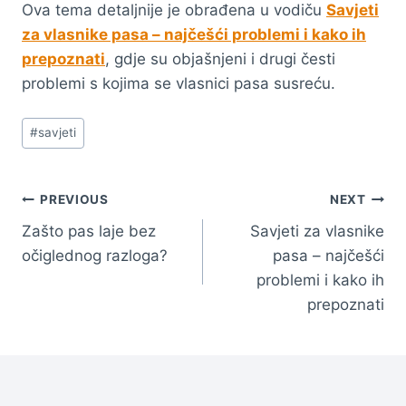
Ova tema detaljnije je obrađena u vodiču
Savjeti
za vlasnike pasa – najčešći problemi i kako ih
prepoznati
, gdje su objašnjeni i drugi česti
problemi s kojima se vlasnici pasa susreću.
Post
#
savjeti
Tags:
Navigacija
PREVIOUS
NEXT
Zašto pas laje bez
Savjeti za vlasnike
članaka
očiglednog razloga?
pasa – najčešći
problemi i kako ih
prepoznati