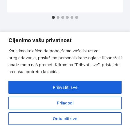
Cijenimo vašu privatnost
Koristimo kolačiće da poboljšamo vaše iskustvo
pregledavanja, poslužimo personalizirane oglase ili sadržaj i
Uslovi korištenja
Politika privatnosti
analiziramo naš promet. Klikom na "Prihvati sve", pristajete
na našu upotrebu kolačića.
O nama
Odricanje od odgovornosti
Kontakt
Prihvatiti sve
Prilagodi
© 2026 Kućni ljubimci
Odbaciti sve