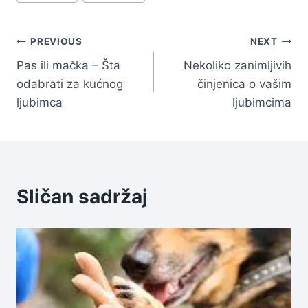
Tags:
Navigacija
PREVIOUS
NEXT
Pas ili mačka – Šta
Nekoliko zanimljivih
članaka
odabrati za kućnog
činjenica o vašim
ljubimca
ljubimcima
Sličan sadržaj