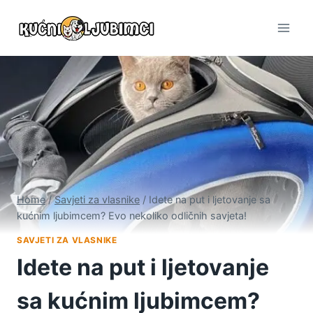
Skip
to
content
Home
/
Savjeti za vlasnike
/
Idete na put i ljetovanje sa
kućnim ljubimcem? Evo nekoliko odličnih savjeta!
SAVJETI ZA VLASNIKE
Idete na put i ljetovanje
sa kućnim ljubimcem?