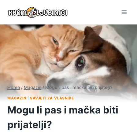
Skip
to
content
Home
/
Magazin
/
Mogu li pas i mačka biti prijatelji?
MAGAZIN
|
SAVJETI ZA VLASNIKE
Mogu li pas i mačka biti
prijatelji?