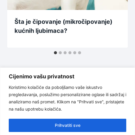
Šta je čipovanje (mikročipovanje)
kućnih ljubimaca?
Cijenimo vašu privatnost
Koristimo kolačiće da poboljšamo vaše iskustvo
pregledavanja, poslužimo personalizirane oglase ili sadržaj i
Uslovi korištenja
Politika privatnosti
analiziramo naš promet. Klikom na "Prihvati sve", pristajete
na našu upotrebu kolačića.
O nama
Odricanje od odgovornosti
Kontakt
Prihvatiti sve