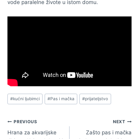
vode paralelne živote u istom domu.
Post
#
kućni ljubimci
#
Pas i mačka
#
prijateljstvo
Tags:
Navigacija
PREVIOUS
NEXT
Hrana za akvarijske
Zašto pas i mačka
članaka