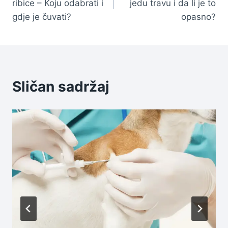
ribice – Koju odabrati i
jedu travu i da li je to
gdje je čuvati?
opasno?
Sličan sadržaj