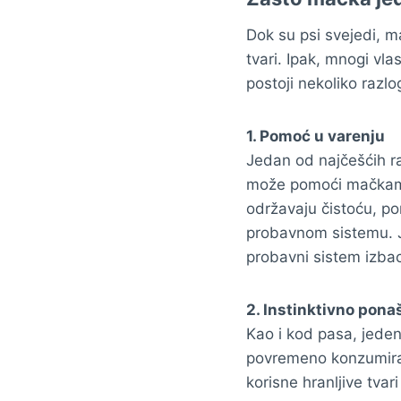
Dok su psi svejedi, m
tvari. Ipak, mnogi vl
postoji nekoliko raz
1. Pomoć u varenju
Jedan od najčešćih ra
može pomoći mačkama 
održavaju čistoću, po
probavnom sistemu. 
probavni sistem izbac
2. Instinktivno pona
Kao i kod pasa, jeden
povremeno konzumiraju
korisne hranljive tva