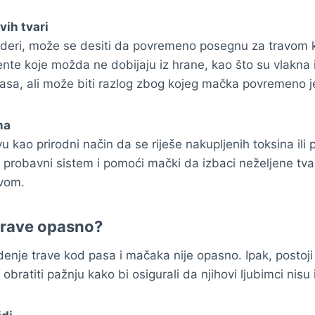
vih tvari
eri, može se desiti da povremeno posegnu za travom 
nte koje možda ne dobijaju iz hrane, kao što su vlakna il
asa, ali može biti razlog zbog kojeg mačka povremeno j
ma
 kao prirodni način da se riješe nakupljenih toksina ili 
 probavni sistem i pomoći mački da izbaci neželjene tvari 
evom.
 trave opasno?
edenje trave kod pasa i mačaka nije opasno. Ipak, postoji
i obratiti pažnju kako bi osigurali da njihovi ljubimci nisu 