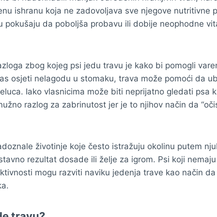
nu ishranu koja ne zadovoljava sve njegove nutritivne 
 pokušaju da poboljša probavu ili dobije neophodne vit
loga zbog kojeg psi jedu travu je kako bi pomogli varenju
pas osjeti nelagodu u stomaku, trava može pomoći da u
želuca. Iako vlasnicima može biti neprijatno gledati psa
 nužno razlog za zabrinutost jer je to njihov način da “oč
radoznale životinje koje često istražuju okolinu putem nj
stavno rezultat dosade ili želje za igrom. Psi koji nemaj
 aktivnosti mogu razviti naviku jedenja trave kao način da “
ka.
de travu?