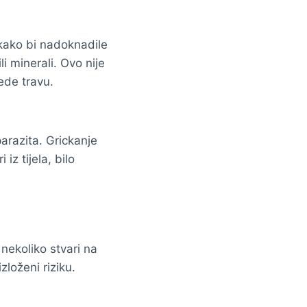
kako bi nadoknadile
i minerali. Ovo nije
ede travu.
parazita. Grickanje
iz tijela, bilo
 nekoliko stvari na
izloženi riziku.