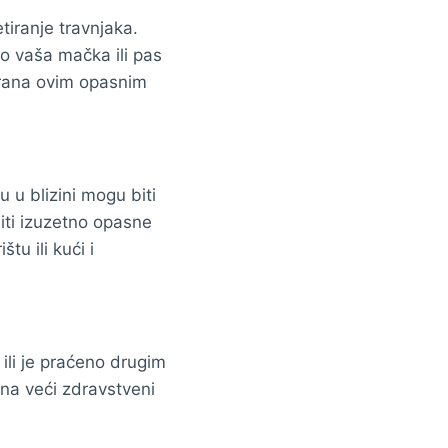
tiranje travnjaka.
ko vaša mačka ili pas
tirana ovim opasnim
 u blizini mogu biti
biti izuzetno opasne
tu ili kući i
ili je praćeno drugim
 na veći zdravstveni