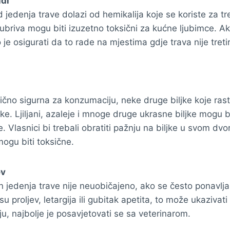
idi
jedenja trave dolazi od hemikalija koje se koriste za tre
 đubriva mogu biti izuzetno toksični za kućne ljubimce. A
o je osigurati da to rade na mjestima gdje trava nije tre
ično sigurna za konzumaciju, neke druge biljke koje rastu
ke. Ljiljani, azaleje i mnoge druge ukrasne biljke mogu 
. Vlasnici bi trebali obratiti pažnju na biljke u svom dvoriš
mogu biti toksične.
ev
 jedenja trave nije neuobičajeno, ako se često ponavlja 
 proljev, letargija ili gubitak apetita, to može ukazivati
u, najbolje je posavjetovati se sa veterinarom.