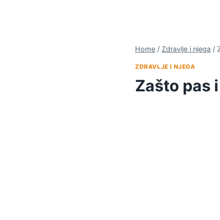
Home
/
Zdravlje i njega
/
ZDRAVLJE I NJEGA
Zašto pas i