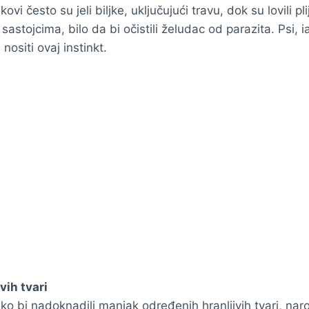
kovi često su jeli biljke, uključujući travu, dok su lovili pli
 sastojcima, bilo da bi očistili želudac od parazita. Psi,
 nositi ovaj instinkt.
vih tvari
ako bi nadoknadili manjak određenih hranljivih tvari, nar