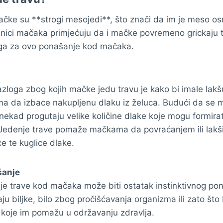
ačke su **strogi mesojedi**, što znači da im je meso osno
asnici mačaka primjećuju da i mačke povremeno grickaju 
loga za ovo ponašanje kod mačaka.
zloga zbog kojih mačke jedu travu je kako bi imale lak
da izbace nakupljenu dlaku iz želuca. Budući da se m
nekad progutaju velike količine dlake koje mogu formirat
Jedenje trave pomaže mačkama da povraćanjem ili lakš
e te kuglice dlake.
šanje
je trave kod mačaka može biti ostatak instinktivnog po
 biljke, bilo zbog pročišćavanja organizma ili zato što 
ri koje im pomažu u održavanju zdravlja.