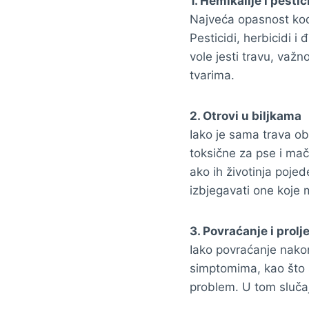
1. Hemikalije i pestic
Najveća opasnost kod 
Pesticidi, herbicidi i
vole jesti travu, važn
tvarima.
2. Otrovi u biljkama
Iako je sama trava ob
toksične za pse i mač
ako ih životinja pojede
izbjegavati one koje 
3. Povraćanje i prolj
Iako povraćanje nakon
simptomima, kao što su
problem. U tom slučaj