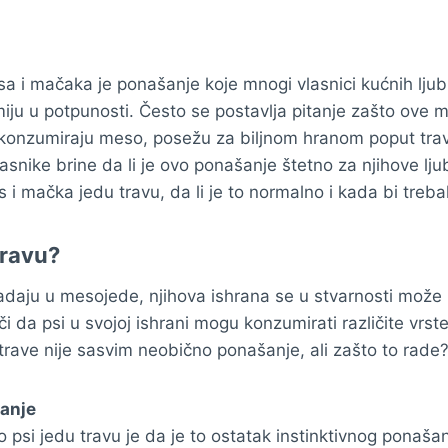
a i mačaka je ponašanje koje mnogi vlasnici kućnih ljub
ju u potpunosti. Često se postavlja pitanje zašto ove m
a konzumiraju meso, posežu za biljnom hranom poput trav
snike brine da li je ovo ponašanje štetno za njihove l
 i mačka jedu travu, da li je to normalno i kada bi treba
travu?
daju u mesojede, njihova ishrana se u stvarnosti može k
 da psi u svojoj ishrani mogu konzumirati različite vrste
e trave nije sasvim neobično ponašanje, ali zašto to rade
šanje
 psi jedu travu je da je to ostatak instinktivnog ponašanj