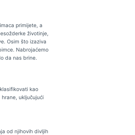
imaca primijete, a
esožderke životinje,
e. Osim što izaziva
jubimce. Nabrojaćemo
lo da nas brine.
lasifikovati kao
 hrane, uključujući
?
a od njihovih divljih