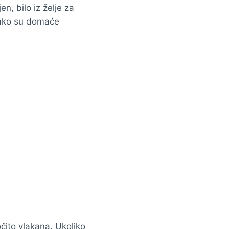
jen, bilo iz želje za
 iako su domaće
očito vlakana. Ukoliko