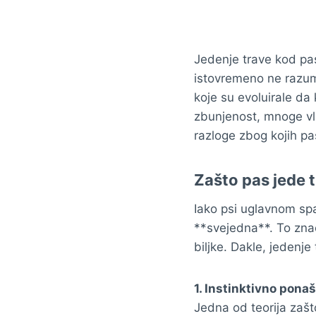
Jedenje trave kod pas
istovremeno ne razumi
koje su evoluirale d
zbunjenost, mnoge vla
razloge zbog kojih pas
Zašto pas jede 
Iako psi uglavnom spa
**svejedna**. To znači
biljke. Dakle, jedenj
1. Instinktivno pona
Jedna od teorija zašto