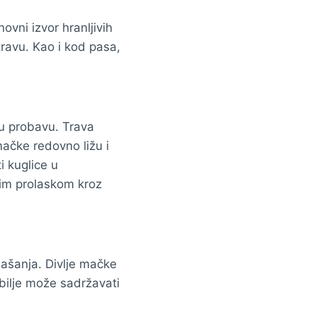
vni izvor hranljivih
travu. Kao i kod pasa,
šu probavu. Trava
ačke redovno ližu i
i kuglice u
im prolaskom kroz
našanja. Divlje mačke
bilje može sadržavati