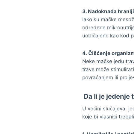
3. Nadoknada hranlji
Iako su mačke mesožd
određene mikronutrije
uobičajeno kao kod p
4. Čišćenje organiz
Neke mačke jedu travu
trave može stimulirati
povraćanjem ili prolj
Da li je jedenje
U većini slučajeva, j
koje bi vlasnici trebal