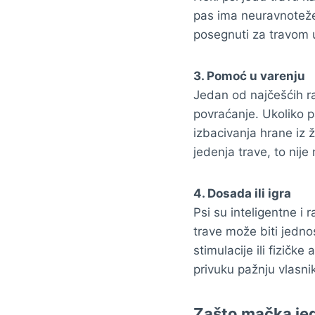
pas ima neuravnoteže
posegnuti za travom u
3. Pomoć u varenju
Jedan od najčešćih raz
povraćanje. Ukoliko 
izbacivanja hrane iz 
jedenja trave, to nije
4. Dosada ili igra
Psi su inteligentne i 
trave može biti jedno
stimulacije ili fizičke
privuku pažnju vlasni
Zašto mačka je