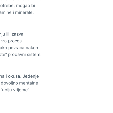
potrebe, mogao bi
amine i minerale.
 ili izazvali
brza proces
 kako povraća nakon
iste” probavni sistem.
uha i okusa. Jedenje
u dovoljno mentalne
ubiju vrijeme” ili