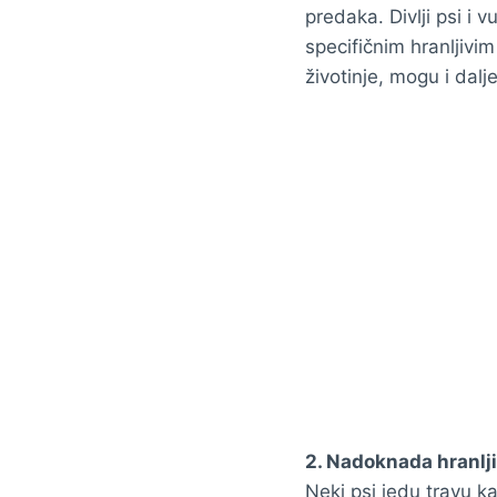
predaka. Divlji psi i vu
specifičnim hranljivim
životinje, mogu i dalje
2. Nadoknada hranlji
Neki psi jedu travu k