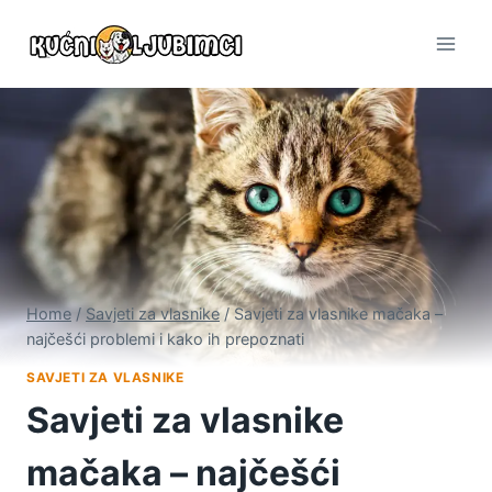
Skip
to
content
Home
/
Savjeti za vlasnike
/
Savjeti za vlasnike mačaka –
najčešći problemi i kako ih prepoznati
SAVJETI ZA VLASNIKE
Savjeti za vlasnike
mačaka – najčešći