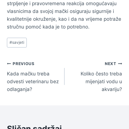
strpljenje i pravovremena reakcija omogućavaju
vlasnicima da svojoj mački osiguraju sigurnije i
kvalitetnije okruženje, kao i da na vrijeme potraže
stručnu pomoć kada je to potrebno.
Post
#
savjeti
Tags:
Navigacija
PREVIOUS
NEXT
Kada mačku treba
Koliko često treba
članaka
odvesti veterinaru bez
mijenjati vodu u
odlaganja?
akvariju?
Sličan sadržaj