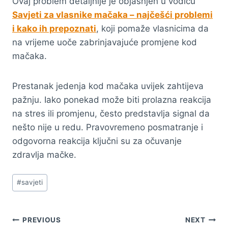
Ovaj problem detaljnije je objašnjen u vodiču
Savjeti za vlasnike mačaka – najčešći problemi
i kako ih prepoznati
, koji pomaže vlasnicima da
na vrijeme uoče zabrinjavajuće promjene kod
mačaka.
Prestanak jedenja kod mačaka uvijek zahtijeva
pažnju. Iako ponekad može biti prolazna reakcija
na stres ili promjenu, često predstavlja signal da
nešto nije u redu. Pravovremeno posmatranje i
odgovorna reakcija ključni su za očuvanje
zdravlja mačke.
Post
#
savjeti
Tags:
Navigacija
PREVIOUS
NEXT