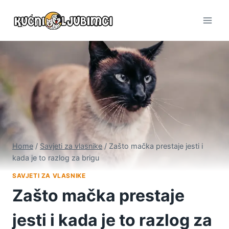
Skip
to
content
Home
/
Savjeti za vlasnike
/
Zašto mačka prestaje jesti i
kada je to razlog za brigu
SAVJETI ZA VLASNIKE
Zašto mačka prestaje
jesti i kada je to razlog za