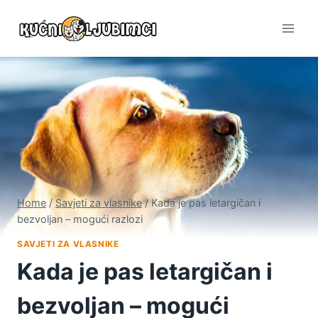
Skip
to
content
Home
/
Savjeti za vlasnike
/
Kada je pas letargičan i
bezvoljan – mogući razlozi
SAVJETI ZA VLASNIKE
Kada je pas letargičan i
bezvoljan – mogući