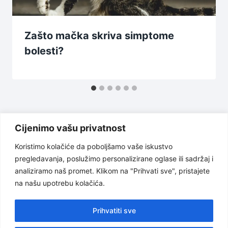
Zašto mačka skriva simptome
bolesti?
Cijenimo vašu privatnost
Koristimo kolačiće da poboljšamo vaše iskustvo
pregledavanja, poslužimo personalizirane oglase ili sadržaj i
Uslovi korištenja
Politika privatnosti
analiziramo naš promet. Klikom na "Prihvati sve", pristajete
na našu upotrebu kolačića.
O nama
Odricanje od odgovornosti
Kontakt
Prihvatiti sve