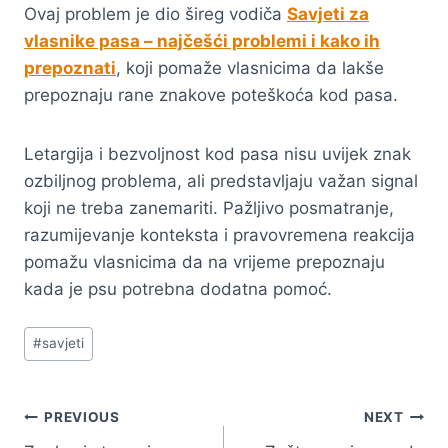
Ovaj problem je dio šireg vodiča
Savjeti za
vlasnike pasa – najčešći problemi i kako ih
prepoznati
, koji pomaže vlasnicima da lakše
prepoznaju rane znakove poteškoća kod pasa.
Letargija i bezvoljnost kod pasa nisu uvijek znak
ozbiljnog problema, ali predstavljaju važan signal
koji ne treba zanemariti. Pažljivo posmatranje,
razumijevanje konteksta i pravovremena reakcija
pomažu vlasnicima da na vrijeme prepoznaju
kada je psu potrebna dodatna pomoć.
Post
#
savjeti
Tags:
Navigacija
PREVIOUS
NEXT