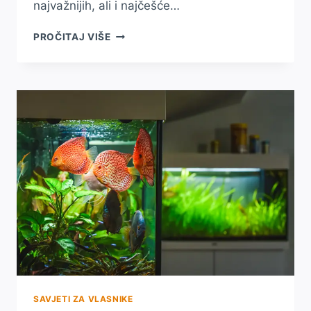
najvažnijih, ali i najčešće…
KOLIKO
PROČITAJ VIŠE
ČESTO
TREBA
MIJENJATI
VODU
U
AKVARIJU
I
ZAŠTO
JE
TO
VAŽNO?
SAVJETI ZA VLASNIKE