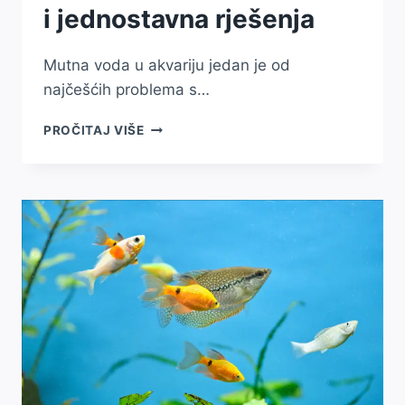
i jednostavna rješenja
Mutna voda u akvariju jedan je od
najčešćih problema s…
ZAŠTO
PROČITAJ VIŠE
SE
MUTI
VODA
U
AKVARIJU?
NAJČEŠĆI
UZROCI
I
JEDNOSTAVNA
RJEŠENJA