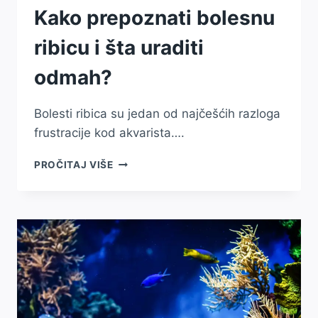
Kako prepoznati bolesnu
ribicu i šta uraditi
odmah?
Bolesti ribica su jedan od najčešćih razloga
frustracije kod akvarista….
KAKO
PROČITAJ VIŠE
PREPOZNATI
BOLESNU
RIBICU
I
ŠTA
URADITI
ODMAH?