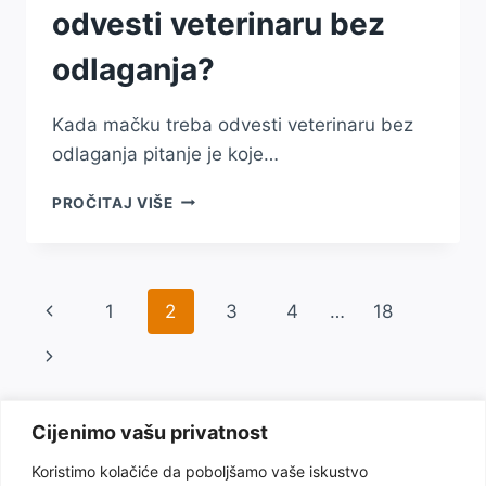
odvesti veterinaru bez
odlaganja?
Kada mačku treba odvesti veterinaru bez
odlaganja pitanje je koje…
KADA
PROČITAJ VIŠE
MAČKU
TREBA
ODVESTI
VETERINARU
Page
Previous
1
2
3
4
…
18
BEZ
ODLAGANJA?
navigation
Page
Next
Page
Cijenimo vašu privatnost
Koristimo kolačiće da poboljšamo vaše iskustvo