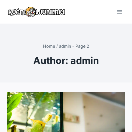
Skip
to
content
Home
/
admin
- Page 2
Author: admin