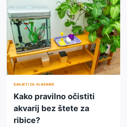
U
JEDNOM
AKVARIJU?
SAVJETI ZA VLASNIKE
Kako pravilno očistiti
akvarij bez štete za
ribice?