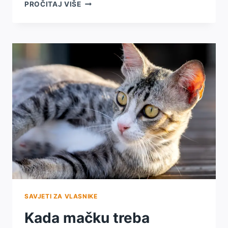
SAVJETI
PROČITAJ VIŠE
ZA
VLASNIKE
MAČAKA
–
NAJČEŠĆI
PROBLEMI
I
KAKO
IH
PREPOZNATI
SAVJETI ZA VLASNIKE
Kada mačku treba