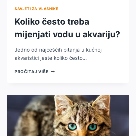
SAVJETI ZA VLASNIKE
Koliko često treba
mijenjati vodu u akvariju?
Jedno od najčešćih pitanja u kućnoj
akvaristici jeste koliko često…
KOLIKO
PROČITAJ VIŠE
ČESTO
TREBA
MIJENJATI
VODU
U
AKVARIJU?