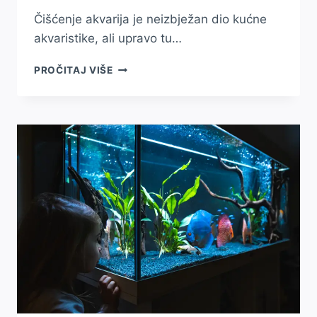
Čišćenje akvarija je neizbježan dio kućne
akvaristike, ali upravo tu…
KAKO
PROČITAJ VIŠE
PRAVILNO
OČISTITI
AKVARIJ
BEZ
ŠTETE
ZA
RIBICE?