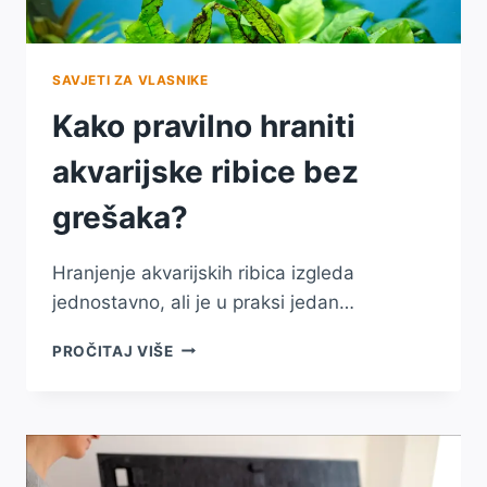
SAVJETI ZA VLASNIKE
Kako pravilno hraniti
akvarijske ribice bez
grešaka?
Hranjenje akvarijskih ribica izgleda
jednostavno, ali je u praksi jedan…
KAKO
PROČITAJ VIŠE
PRAVILNO
HRANITI
AKVARIJSKE
RIBICE
BEZ
GREŠAKA?