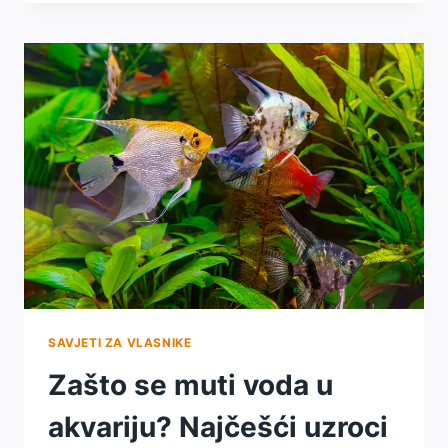
NAJČEŠĆA
PITANJA,
GREŠKE
I
PROVJERENA
RJEŠENJA
SAVJETI ZA VLASNIKE
Zašto se muti voda u
akvariju? Najčešći uzroci