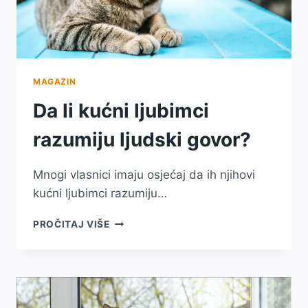
MAGAZIN
Da li kućni ljubimci
razumiju ljudski govor?
Mnogi vlasnici imaju osjećaj da ih njihovi
kućni ljubimci razumiju…
DA
PROČITAJ VIŠE
LI
KUĆNI
LJUBIMCI
RAZUMIJU
LJUDSKI