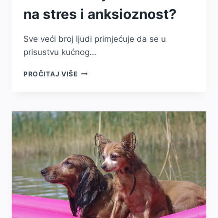
na stres i anksioznost?
Sve veći broj ljudi primjećuje da se u
prisustvu kućnog…
KAKO
PROČITAJ VIŠE
KUĆNI
LJUBIMCI
UTIČU
NA
STRES
I
ANKSIOZNOST?