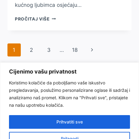
kućnog ljubimca osjećaju…
ZAŠTO
PROČITAJ VIŠE
KUĆNI
LJUBIMCI
POZITIVNO
UTIČU
Page
1
2
3
…
18
Next
NA
MENTALNO
navigation
Page
ZDRAVLJE
LJUDI?
Cijenimo vašu privatnost
Koristimo kolačiće da poboljšamo vaše iskustvo
pregledavanja, poslužimo personalizirane oglase ili sadržaj i
Uslovi korištenja
Politika privatnosti
analiziramo naš promet. Klikom na "Prihvati sve", pristajete
na našu upotrebu kolačića.
O nama
Odricanje od odgovornosti
Kontakt
Prihvatiti sve
Prilagodi