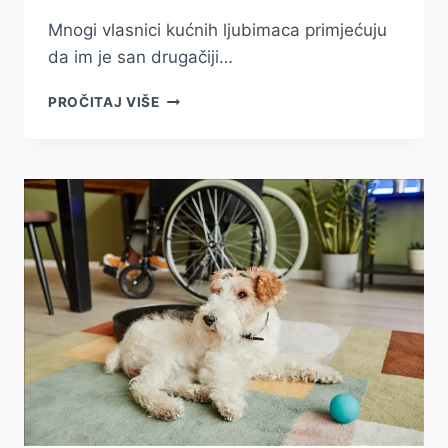
Mnogi vlasnici kućnih ljubimaca primjećuju
da im je san drugačiji…
KAKO
PROČITAJ VIŠE
PRISUSTVO
LJUBIMCA
UTIČE
NA
KVALITET
SNA?