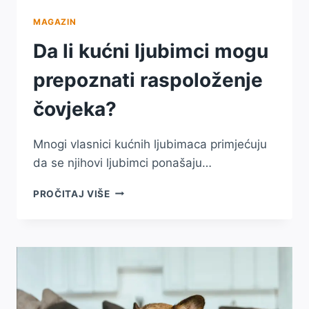
MAGAZIN
Da li kućni ljubimci mogu
prepoznati raspoloženje
čovjeka?
Mnogi vlasnici kućnih ljubimaca primjećuju
da se njihovi ljubimci ponašaju…
DA
PROČITAJ VIŠE
LI
KUĆNI
LJUBIMCI
MOGU
PREPOZNATI
RASPOLOŽENJE
ČOVJEKA?