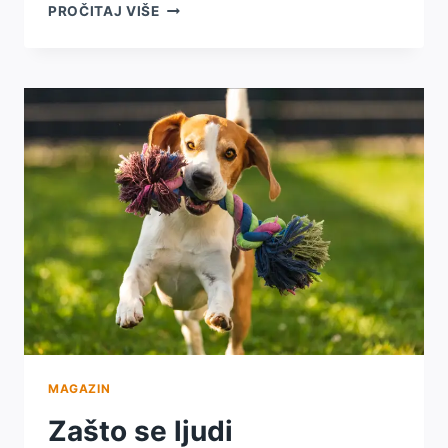
KAKO
PROČITAJ VIŠE
KUĆNI
LJUBIMCI
UTIČU
NA
DNEVNU
RUTINU
VLASNIKA?
MAGAZIN
Zašto se ljudi