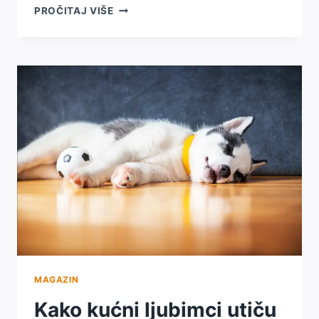
MOGU
PROČITAJ VIŠE
LI
KUĆNI
LJUBIMCI
OSJETITI
EMOCIJE
VLASNIKA?
MAGAZIN
Kako kućni ljubimci utiču