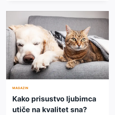
KOJI
IMAJU
LJUBIMCE
ČESTO
DJELUJU
SMIRENIJE?
MAGAZIN
Kako prisustvo ljubimca
utiče na kvalitet sna?