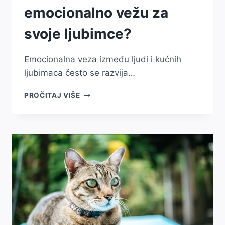
emocionalno vežu za
svoje ljubimce?
Emocionalna veza između ljudi i kućnih
ljubimaca često se razvija…
ZAŠTO
PROČITAJ VIŠE
SE
LJUDI
EMOCIONALNO
VEŽU
ZA
SVOJE
LJUBIMCE?