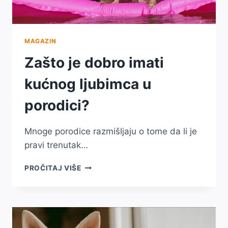
MAGAZIN
Zašto je dobro imati
kućnog ljubimca u
porodici?
Mnoge porodice razmišljaju o tome da li je
pravi trenutak…
ZAŠTO
PROČITAJ VIŠE
JE
DOBRO
IMATI
KUĆNOG
LJUBIMCA