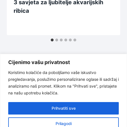
3 savjeta za ljubitelje akvarijskih
ribica
Cijenimo vašu privatnost
Koristimo kolačiće da poboljšamo vaše iskustvo
pregledavanja, poslužimo personalizirane oglase ili sadržaj i
Uslovi korištenja
Politika privatnosti
analiziramo naš promet. Klikom na "Prihvati sve", pristajete
na našu upotrebu kolačića.
O nama
Odricanje od odgovornosti
Kontakt
Prihvatiti sve
Prilagodi