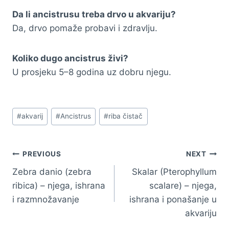
Da li ancistrusu treba drvo u akvariju?
Da, drvo pomaže probavi i zdravlju.
Koliko dugo ancistrus živi?
U prosjeku 5–8 godina uz dobru njegu.
Post
#
akvarij
#
Ancistrus
#
riba čistač
Tags:
Navigacija
PREVIOUS
NEXT
Zebra danio (zebra
Skalar (Pterophyllum
članaka
ribica) – njega, ishrana
scalare) – njega,
i razmnožavanje
ishrana i ponašanje u
akvariju