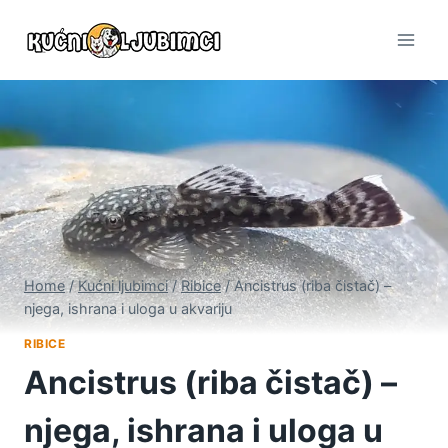
Skip
to
content
Home
/
Kućni ljubimci
/
Ribice
/
Ancistrus (riba čistač) –
njega, ishrana i uloga u akvariju
RIBICE
Ancistrus (riba čistač) –
njega, ishrana i uloga u