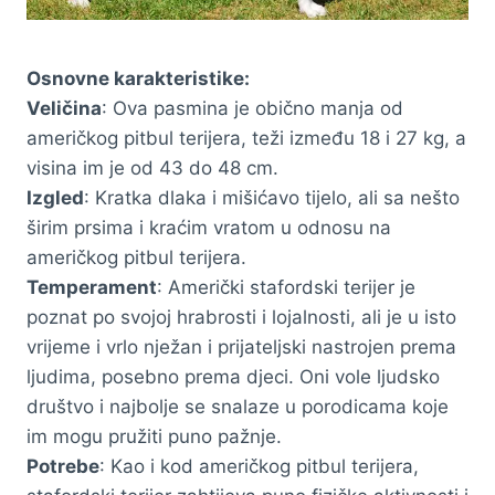
Osnovne karakteristike:
Veličina
: Ova pasmina je obično manja od
američkog pitbul terijera, teži između 18 i 27 kg, a
visina im je od 43 do 48 cm.
Izgled
: Kratka dlaka i mišićavo tijelo, ali sa nešto
širim prsima i kraćim vratom u odnosu na
američkog pitbul terijera.
Temperament
: Američki stafordski terijer je
poznat po svojoj hrabrosti i lojalnosti, ali je u isto
vrijeme i vrlo nježan i prijateljski nastrojen prema
ljudima, posebno prema djeci. Oni vole ljudsko
društvo i najbolje se snalaze u porodicama koje
im mogu pružiti puno pažnje.
Potrebe
: Kao i kod američkog pitbul terijera,