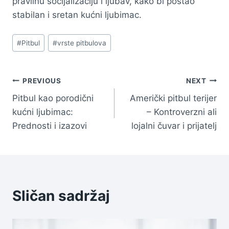
pravilnu socijalizaciju i ljubav, kako bi postao
stabilan i sretan kućni ljubimac.
Post
#
Pitbul
#
vrste pitbulova
Tags:
Navigacija
PREVIOUS
NEXT
Pitbul kao porodični
Američki pitbul terijer
članaka
kućni ljubimac:
– Kontroverzni ali
Prednosti i izazovi
lojalni čuvar i prijatelj
Sličan sadržaj