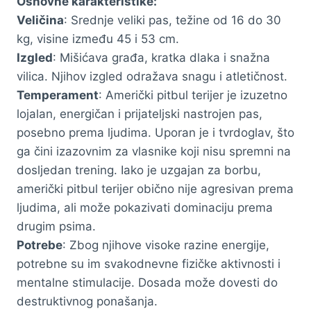
Osnovne karakteristike:
Veličina
: Srednje veliki pas, težine od 16 do 30
kg, visine između 45 i 53 cm.
Izgled
: Mišićava građa, kratka dlaka i snažna
vilica. Njihov izgled odražava snagu i atletičnost.
Temperament
: Američki pitbul terijer je izuzetno
lojalan, energičan i prijateljski nastrojen pas,
posebno prema ljudima. Uporan je i tvrdoglav, što
ga čini izazovnim za vlasnike koji nisu spremni na
dosljedan trening. Iako je uzgajan za borbu,
američki pitbul terijer obično nije agresivan prema
ljudima, ali može pokazivati dominaciju prema
drugim psima.
Potrebe
: Zbog njihove visoke razine energije,
potrebne su im svakodnevne fizičke aktivnosti i
mentalne stimulacije. Dosada može dovesti do
destruktivnog ponašanja.