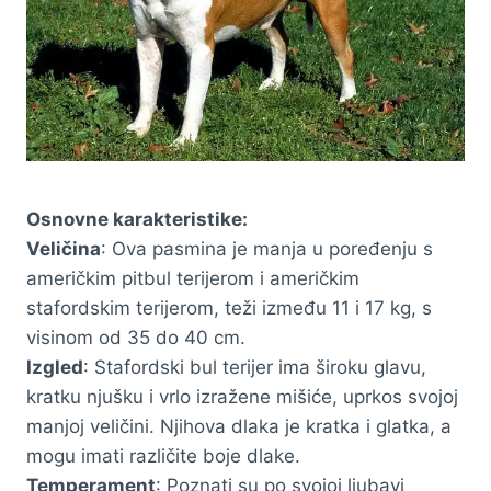
Osnovne karakteristike:
Veličina
: Ova pasmina je manja u poređenju s
američkim pitbul terijerom i američkim
stafordskim terijerom, teži između 11 i 17 kg, s
visinom od 35 do 40 cm.
Izgled
: Stafordski bul terijer ima široku glavu,
kratku njušku i vrlo izražene mišiće, uprkos svojoj
manjoj veličini. Njihova dlaka je kratka i glatka, a
mogu imati različite boje dlake.
Temperament
: Poznati su po svojoj ljubavi