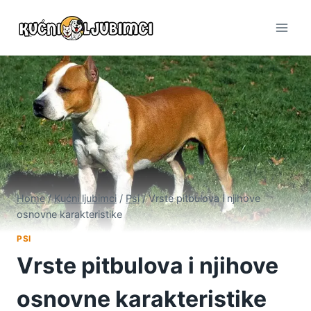
Skip
to
content
Home
/
Kućni ljubimci
/
Psi
/
Vrste pitbulova i njihove
osnovne karakteristike
PSI
Vrste pitbulova i njihove
osnovne karakteristike