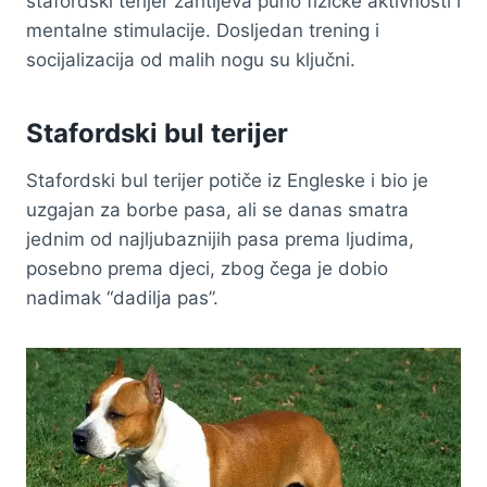
stafordski terijer zahtijeva puno fizičke aktivnosti i
mentalne stimulacije. Dosljedan trening i
socijalizacija od malih nogu su ključni.
Stafordski bul terijer
Stafordski bul terijer potiče iz Engleske i bio je
uzgajan za borbe pasa, ali se danas smatra
jednim od najljubaznijih pasa prema ljudima,
posebno prema djeci, zbog čega je dobio
nadimak “dadilja pas”.