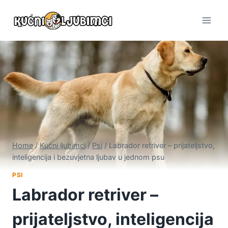
Skip
to
content
Home
/
Kućni ljubimci
/
Psi
/
Labrador retriver – prijateljstvo,
inteligencija i bezuvjetna ljubav u jednom psu
PSI
Labrador retriver –
prijateljstvo, inteligencija