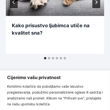
Kako prisustvo ljubimca utiče na
kvalitet sna?
Cijenimo vašu privatnost
Koristimo kolačiće da poboljšamo vaše iskustvo
pregledavanja, poslužimo personalizirane oglase ili sadržaj i
Uslovi korištenja
Politika privatnosti
analiziramo naš promet. Klikom na "Prihvati sve", pristajete
na našu upotrebu kolačića.
O nama
Odricanje od odgovornosti
Kontakt