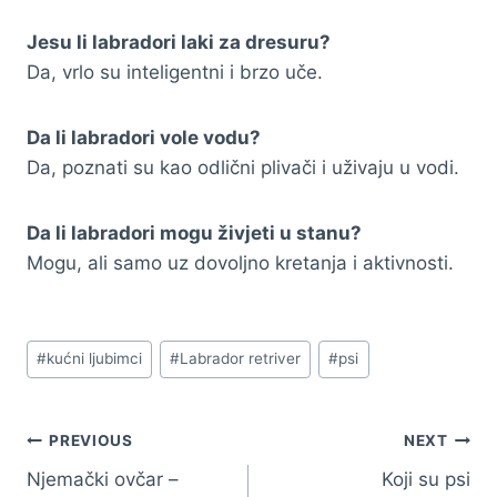
Jesu li labradori laki za dresuru?
Da, vrlo su inteligentni i brzo uče.
Da li labradori vole vodu?
Da, poznati su kao odlični plivači i uživaju u vodi.
Da li labradori mogu živjeti u stanu?
Mogu, ali samo uz dovoljno kretanja i aktivnosti.
Post
#
kućni ljubimci
#
Labrador retriver
#
psi
Tags:
Navigacija
PREVIOUS
NEXT
Njemački ovčar –
Koji su psi
članaka