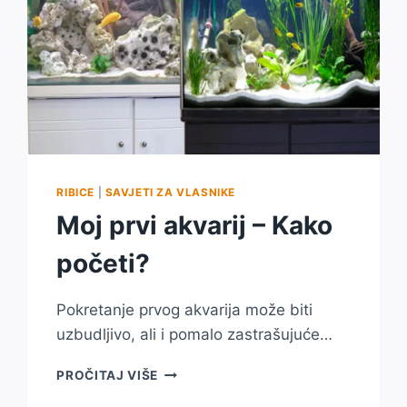
RIBICE
|
SAVJETI ZA VLASNIKE
Moj prvi akvarij – Kako
početi?
Pokretanje prvog akvarija može biti
uzbudljivo, ali i pomalo zastrašujuće…
MOJ
PROČITAJ VIŠE
PRVI