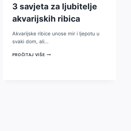
3 savjeta za ljubitelje
akvarijskih ribica
Akvarijske ribice unose mir i ljepotu u
svaki dom, ali…
3
PROČITAJ VIŠE
SAVJETA
ZA
LJUBITELJE
AKVARIJSKIH
RIBICA