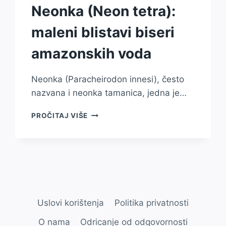
Neonka (Neon tetra):
maleni blistavi biseri
amazonskih voda
Neonka (Paracheirodon innesi), često
nazvana i neonka tamanica, jedna je…
NEONKA
PROČITAJ VIŠE
(NEON
TETRA):
MALENI
BLISTAVI
BISERI
AMAZONSKIH
VODA
Uslovi korištenja
Politika privatnosti
O nama
Odricanje od odgovornosti