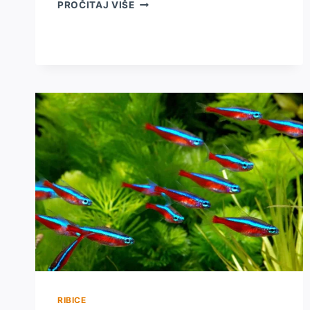
AKVARIJSKE
PROČITAJ VIŠE
RIBICE
ZA
POČETNIKE
–
VRSTE
I
OSOBINE
RIBICE