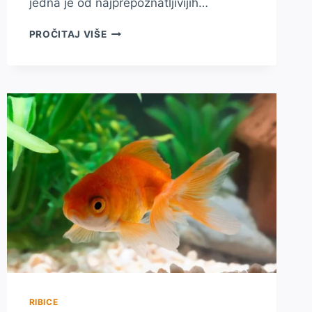
jedna je od najprepoznatljivijih…
SKALAR
PROČITAJ VIŠE
(PTEROPHYLLUM
SCALARE)
–
NJEGA,
ISHRANA
I
PONAŠANJE
U
AKVARIJU
RIBICE