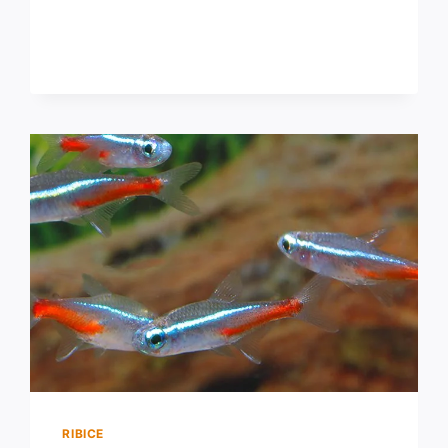
AKVARIJ
–
KAKO
POČETI?
RIBICE