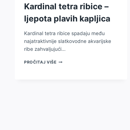
Kardinal tetra ribice –
ljepota plavih kapljica
Kardinal tetra ribice spadaju među
najatraktivnije slatkovodne akvarijske
ribe zahvaljujući…
KARDINAL
PROČITAJ VIŠE
TETRA
RIBICE
–
LJEPOTA
PLAVIH
KAPLJICA