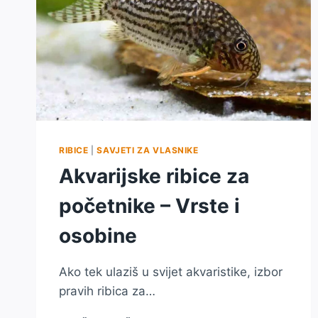
RIBICE
|
SAVJETI ZA VLASNIKE
Akvarijske ribice za
početnike – Vrste i
osobine
Ako tek ulaziš u svijet akvaristike, izbor
pravih ribica za…