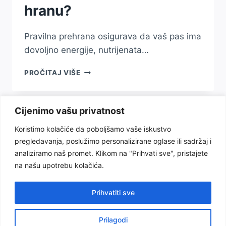
hranu?
Pravilna prehrana osigurava da vaš pas ima
dovoljno energije, nutrijenata…
PRAVILNA
PROČITAJ VIŠE
PREHRANA
PASA:
KAKO
Cijenimo vašu privatnost
ODABRATI
NAJBOLJU
Koristimo kolačiće da poboljšamo vaše iskustvo
HRANU?
pregledavanja, poslužimo personalizirane oglase ili sadržaj i
Uslovi korištenja
Politika privatnosti
analiziramo naš promet. Klikom na "Prihvati sve", pristajete
na našu upotrebu kolačića.
O nama
Odricanje od odgovornosti
Kontakt
Prihvatiti sve
Prilagodi