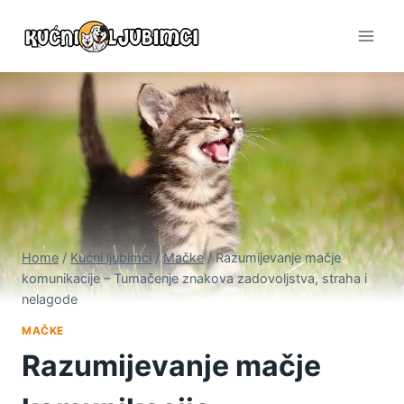
Skip
to
content
Home
/
Kućni ljubimci
/
Mačke
/
Razumijevanje mačje
komunikacije – Tumačenje znakova zadovoljstva, straha i
nelagode
MAČKE
Razumijevanje mačje