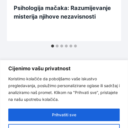
Psihologija mačaka: Razumijevanje
misterija njihove nezavisnosti
Cijenimo vašu privatnost
Koristimo kolačiće da poboljšamo vaše iskustvo
pregledavanja, poslužimo personalizirane oglase ili sadržaj i
Uslovi korištenja
Politika privatnosti
analiziramo naš promet. Klikom na "Prihvati sve", pristajete
na našu upotrebu kolačića.
O nama
Odricanje od odgovornosti
Kontakt
Prihvatiti sve