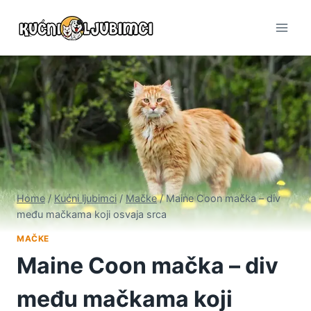
Skip
to
content
Home
/
Kućni ljubimci
/
Mačke
/
Maine Coon mačka – div
među mačkama koji osvaja srca
MAČKE
Maine Coon mačka – div
među mačkama koji