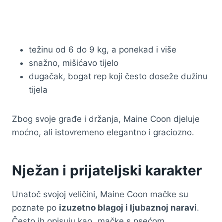
težinu od 6 do 9 kg, a ponekad i više
snažno, mišićavo tijelo
dugačak, bogat rep koji često doseže dužinu
tijela
Zbog svoje građe i držanja, Maine Coon djeluje
moćno, ali istovremeno elegantno i graciozno.
Nježan i prijateljski karakter
Unatoč svojoj veličini, Maine Coon mačke su
poznate po
izuzetno blagoj i ljubaznoj naravi
.
Često ih opisuju kao „mačke s psećom