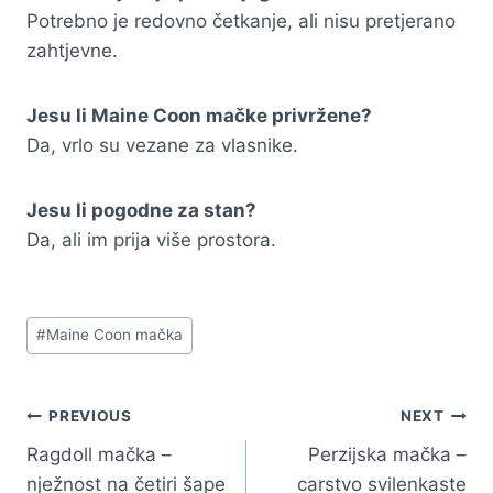
Potrebno je redovno četkanje, ali nisu pretjerano
zahtjevne.
Jesu li Maine Coon mačke privržene?
Da, vrlo su vezane za vlasnike.
Jesu li pogodne za stan?
Da, ali im prija više prostora.
Post
#
Maine Coon mačka
Tags:
Navigacija
PREVIOUS
NEXT
Ragdoll mačka –
Perzijska mačka –
članaka
nježnost na četiri šape
carstvo svilenkaste