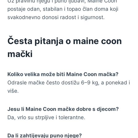
Uz pravilnu njegu i puno ljubavi, Maine Coon
postaje odan, stabilan i topao član doma koji
svakodnevno donosi radost i sigurnost.
Česta pitanja o maine coon
mački
Koliko velika može biti Maine Coon mačka?
Odrasle mačke često dostižu 6–9 kg, a ponekad i
više.
Jesu li Maine Coon mačke dobre s djecom?
Da, vrlo su strpljive i tolerantne.
Da li zahtijevaju puno njege?