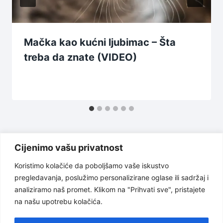
Mačka kao kućni ljubimac – Šta
treba da znate (VIDEO)
Cijenimo vašu privatnost
Koristimo kolačiće da poboljšamo vaše iskustvo
pregledavanja, poslužimo personalizirane oglase ili sadržaj i
Uslovi korištenja
Politika privatnosti
analiziramo naš promet. Klikom na "Prihvati sve", pristajete
na našu upotrebu kolačića.
O nama
Odricanje od odgovornosti
Kontakt