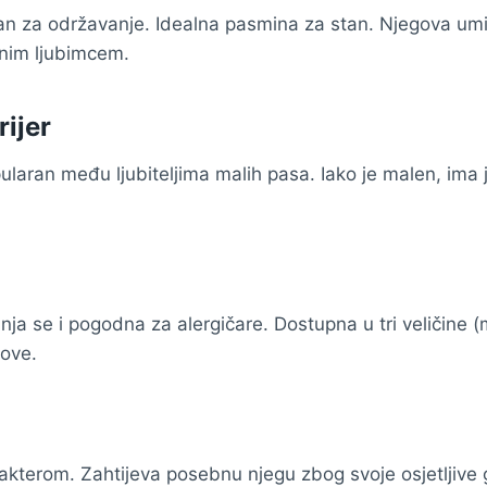
gan za održavanje. Idealna pasmina za stan. Njegova umil
čnim ljubimcem.
rijer
ularan među ljubiteljima malih pasa. Iako je malen, ima j
linja se i pogodna za alergičare. Dostupna u tri veličine (
kove.
rakterom. Zahtijeva posebnu njegu zbog svoje osjetljive g