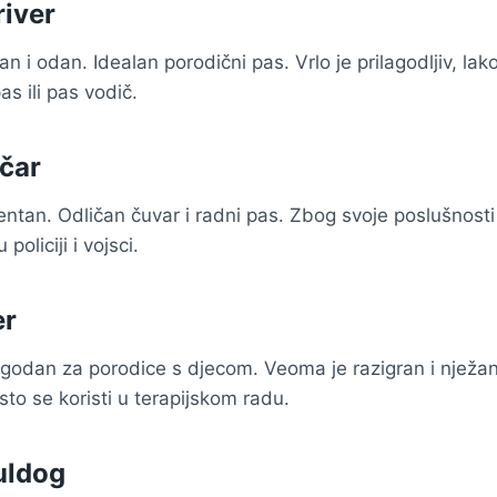
river
tan i odan. Idealan porodični pas. Vrlo je prilagodljiv, lak
pas ili pas vodič.
čar
gentan. Odličan čuvar i radni pas. Zbog svoje poslušnosti
 policiji i vojsci.
er
pogodan za porodice s djecom. Veoma je razigran i nježa
esto se koristi u terapijskom radu.
uldog