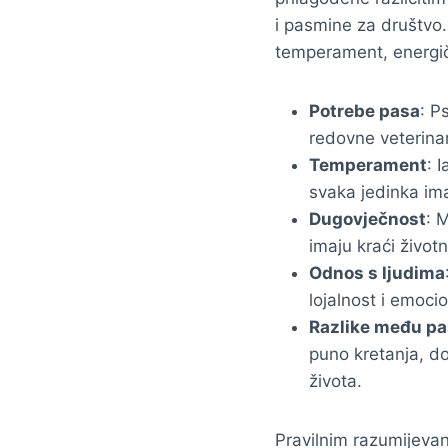
i pasmine za društvo.
temperament, energič
Potrebe pasa
: P
redovne veterinars
Temperament
: 
svaka jedinka ima
Dugovječnost
: 
imaju kraći život
Odnos s ljudima
lojalnost i emoci
Razlike među p
puno kretanja, dok
života.
Pravilnim razumijevan