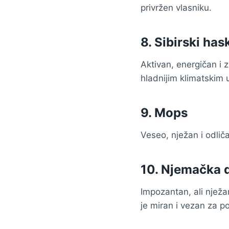
privržen vlasniku.
8.
Sibirski has
Aktivan, energičan i z
hladnijim klimatskim 
9. Mops
Veseo, nježan i odlič
10. Njemačka 
Impozantan, ali nježan
je miran i vezan za p