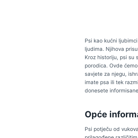
Psi kao kućni ljubimci
ljudima. Njihova pris
Kroz historiju, psi su
porodica. Ovde ćemo
savjete za njegu, ishr
imate psa ili tek raz
donesete informisane 
Opće inform
Psi potječu od vukova
prilagođene različiti