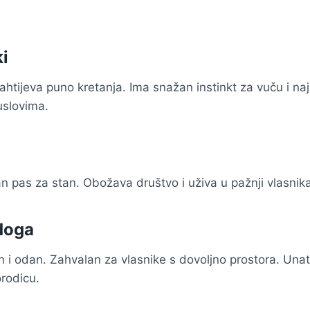
ki
ahtijeva puno kretanja. Ima snažan instinkt za vuču i naj
uslovima.
an pas za stan. Obožava društvo i uživa u pažnji vlasnik
doga
 i odan. Zahvalan za vlasnike s dovoljno prostora. Unatoč
orodicu.