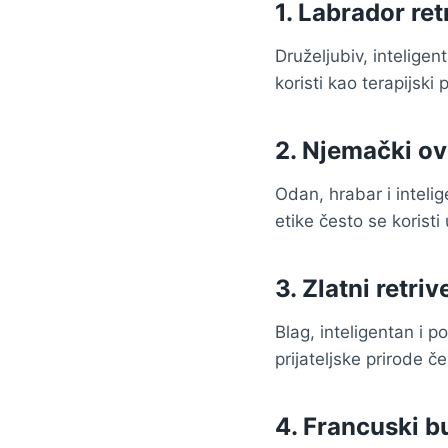
1.
Labrador ret
Druželjubiv, inteligen
koristi kao terapijski 
2.
Njemački ov
Odan, hrabar i inteli
etike često se koristi u
3.
Zlatni retriv
Blag, inteligentan i 
prijateljske prirode č
4.
Francuski b