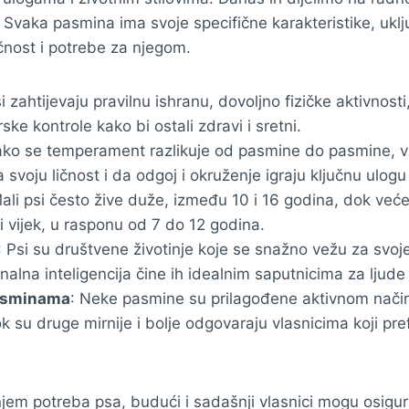
 Svaka pasmina ima svoje specifične karakteristike, uklju
nost i potrebe za njegom.
si zahtijevaju pravilnu ishranu, dovoljno fizičke aktivnosti, 
ke kontrole kako bi ostali zdravi i sretni.
Iako se temperament razlikuje od pasmine do pasmine, va
 svoju ličnost i da odgoj i okruženje igraju ključnu ulog
Mali psi često žive duže, između 10 i 16 godina, dok ve
ni vijek, u rasponu od 7 do 12 godina.
: Psi su društvene životinje koje se snažno vežu za svoj
onalna inteligencija čine ih idealnim saputnicima za ljude
asminama
: Neke pasmine su prilagođene aktivnom načinu
 su druge mirnije i bolje odgovaraju vlasnicima koji prefe
jem potreba psa, budući i sadašnji vlasnici mogu osigura