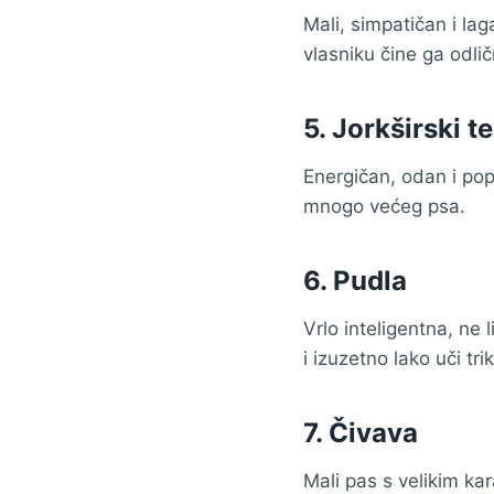
Mali, simpatičan i la
vlasniku čine ga odli
5.
Jorkširski te
Energičan, odan i pop
mnogo većeg psa.
6.
Pudla
Vrlo inteligentna, ne 
i izuzetno lako uči tri
7.
Čivava
Mali pas s velikim ka