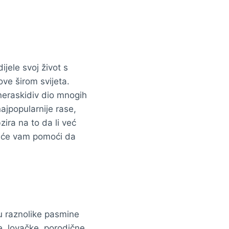
ijele svoj život s
ove širom svijeta.
u neraskidiv dio mnogih
najpopularnije rase,
zira na to da li već
ji će vam pomoći da
 u raznolike pasmine
e, lovačke, porodične