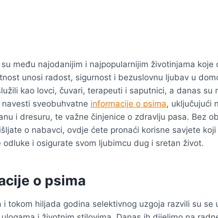
 su među najodanijim i najpopularnijim životinjama koje d
utnost unosi radost, sigurnost i bezuslovnu ljubav u dom
 služili kao lovci, čuvari, terapeuti i saputnici, a danas s
 navesti sveobuhvatne
informacije o psima
, uključujući 
anu i dresuru, te važne činjenice o zdravlju pasa. Bez ob
mišljate o nabavci, ovdje ćete pronaći korisne savjete ko
odluke i osigurate svom ljubimcu dug i sretan život.
acije o psima
 i tokom hiljada godina selektivnog uzgoja razvili su se
m ulogama i životnim stilovima. Danas ih dijelimo na radn