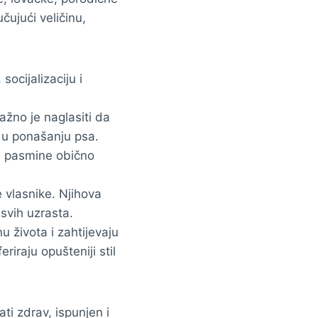
čujući veličinu,
socijalizaciju i
žno je naglasiti da
u u ponašanju psa.
će pasmine obično
e vlasnike. Njihova
 svih uzrasta.
 života i zahtijevaju
riraju opušteniji stil
ti zdrav, ispunjen i