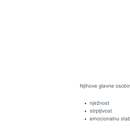
Njihove glavne osobin
nježnost
strpljivost
emocionalnu stab