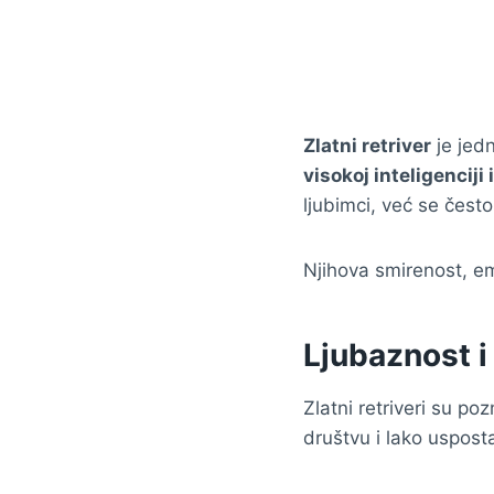
Zlatni retriver
je jed
visokoj inteligenciji
ljubimci, već se često 
Njihova smirenost, em
Ljubaznost i 
Zlatni retriveri su po
društvu i lako uspost