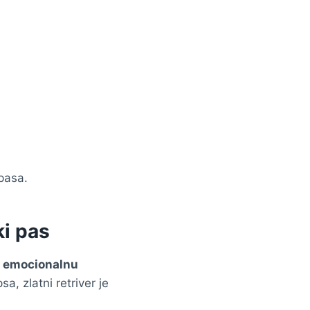
 pasa.
ki pas
 i emocionalnu
a, zlatni retriver je