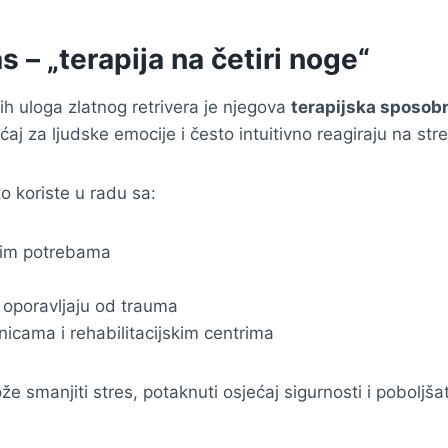
s – „terapija na četiri noge“
h uloga zlatnog retrivera je njegova
terapijska sposob
aj za ljudske emocije i često intuitivno reagiraju na stres
to koriste u radu sa:
im potrebama
oporavljaju od trauma
nicama i rehabilitacijskim centrima
že smanjiti stres, potaknuti osjećaj sigurnosti i poboljš