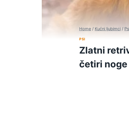
Home
/
Kućni ljubimci
/
Ps
PSI
Zlatni retr
četiri noge