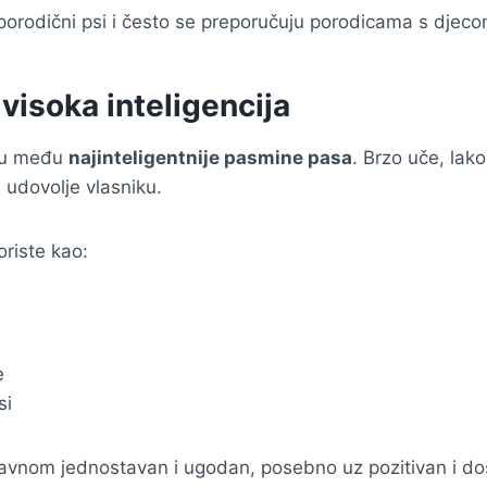
porodični psi i često se preporučuju porodicama s djeco
 visoka inteligencija
aju među
najinteligentnije pasmine pasa
. Brzo uče, lak
 udovolje vlasniku.
riste kao:
e
si
lavnom jednostavan i ugodan, posebno uz pozitivan i dos