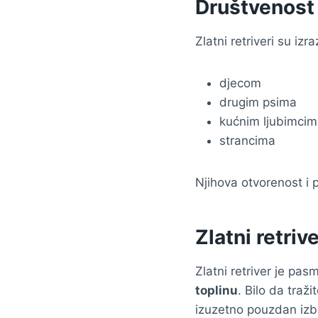
Društvenost 
Zlatni retriveri su izr
djecom
drugim psima
kućnim ljubimci
strancima
Njihova otvorenost i p
Zlatni retriv
Zlatni retriver je pa
toplinu
. Bilo da traži
izuzetno pouzdan izb