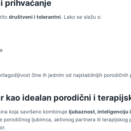
i prihvaćanje
azito
društveni i tolerantni
. Lako se slažu s:
ma
rilagodljivost čine ih jednim od najstabilnijih porodičnih
er kao idealan porodični i terapijs
smina koja savršeno kombinuje
ljubaznost, inteligenciju
te porodičnog ljubimca, aktivnog partnera ili terapijskog ps
or.