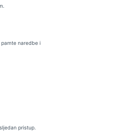
m.
o pamte naredbe i
ljedan pristup.