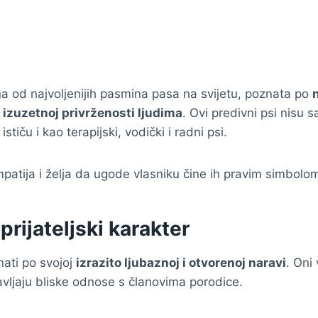
na od najvoljenijih pasmina pasa na svijetu, poznata po
 i izuzetnoj privrženosti ljudima
. Ovi predivni psi nisu 
ističu i kao terapijski, vodički i radni psi.
patija i želja da ugode vlasniku čine ih pravim simbol
prijateljski karakter
znati po svojoj
izrazito ljubaznoj i otvorenoj naravi
. Oni 
avljaju bliske odnose s članovima porodice.