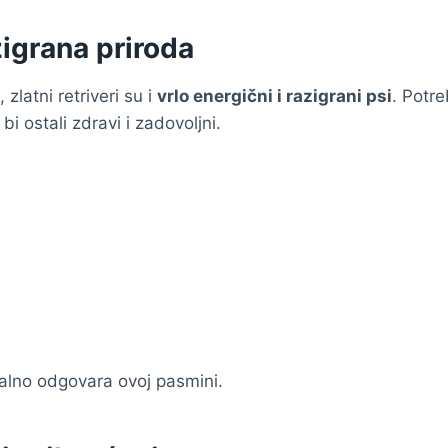
zigrana priroda
 zlatni retriveri su i
vrlo energični i razigrani psi
. Potr
bi ostali zdravi i zadovoljni.
dealno odgovara ovoj pasmini.