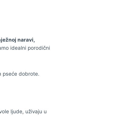
nježnoj naravi,
samo idealni porodični
om pseće dobrote.
vole ljude, uživaju u