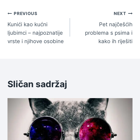
Navigacija
PREVIOUS
NEXT
Kunići kao kućni
Pet najčešćih
članaka
ljubimci – najpoznatije
problema s psima i
vrste i njihove osobine
kako ih riješiti
Sličan sadržaj