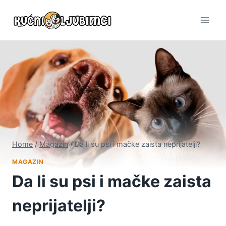
Skip
to
content
Home
/
Magazin
/
Da li su psi i mačke zaista neprijatelji?
MAGAZIN
Da li su psi i mačke zaista
neprijatelji?