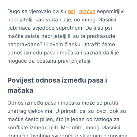
Dugo se vjerovalo da su
psi
i
mačke
nepomirljivi
neprijatelji, kao voda i ulje, no mnogi vlasnici
ljubimaca svjedoče suprotnom. Da li su psi i
mačke zaista neprijatelji ili su te predrasude
neopravdane? U ovom članku, istražit ćemo
odnos između pasa i mačaka i saznati da li je
moguće da postanu pravi prijatelji.
Povijest odnosa između pasa i
mačaka
Odnos između pasa i mačaka može se pratiti
unatrag vjekovima. U prirodi, psi su lovci, dok su
mačke često plijen, što je jedan od razloga za
konflikte između njih. Međutim, mnogi vlasnici
domaćih životinja svjedoče o skladnim odnosima