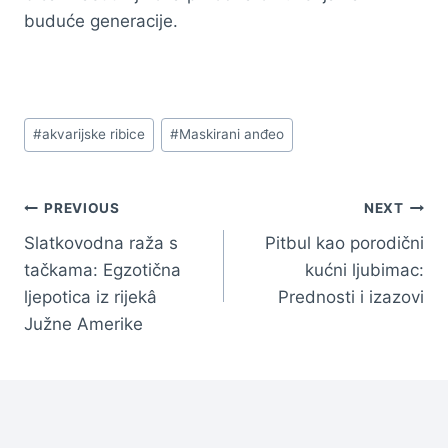
buduće generacije.
Post
#
akvarijske ribice
#
Maskirani anđeo
Tags:
Navigacija
PREVIOUS
NEXT
Slatkovodna raža s
Pitbul kao porodični
članaka
tačkama: Egzotična
kućni ljubimac:
ljepotica iz rijekâ
Prednosti i izazovi
Južne Amerike