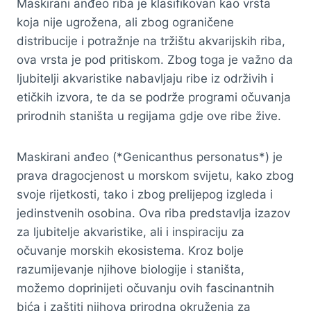
Maskirani anđeo riba je klasifikovan kao vrsta
koja nije ugrožena, ali zbog ograničene
distribucije i potražnje na tržištu akvarijskih riba,
ova vrsta je pod pritiskom. Zbog toga je važno da
ljubitelji akvaristike nabavljaju ribe iz održivih i
etičkih izvora, te da se podrže programi očuvanja
prirodnih staništa u regijama gdje ove ribe žive.
Maskirani anđeo (*Genicanthus personatus*) je
prava dragocjenost u morskom svijetu, kako zbog
svoje rijetkosti, tako i zbog prelijepog izgleda i
jedinstvenih osobina. Ova riba predstavlja izazov
za ljubitelje akvaristike, ali i inspiraciju za
očuvanje morskih ekosistema. Kroz bolje
razumijevanje njihove biologije i staništa,
možemo doprinijeti očuvanju ovih fascinantnih
bića i zaštiti njihova prirodna okruženja za