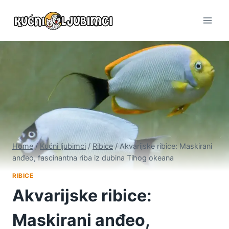
Skip
to
content
Home
/
Kućni ljubimci
/
Ribice
/
Akvarijske ribice: Maskirani
anđeo, fascinantna riba iz dubina Tihog okeana
RIBICE
Akvarijske ribice:
Maskirani anđeo,