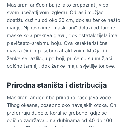
Maskirani anđeo riba je lako prepoznatljiv po
svom upečatljivom izgledu. Odrasli mužjaci
dostižu dužinu od oko 20 cm, dok su ženke nešto
manje. Njihovo ime “maskirani” dolazi od tamne
maske koja prekriva glavu, dok ostatak tijela ima
plavičasto-srebrnu boju. Ova karakteristična
maska čini ih posebno atraktivnim. Mužjaci i
ženke se razlikuju po boji, pri čemu su mužjaci
obično tamniji, dok ženke imaju svjetlije tonove.
Prirodna staništa i distribucija
Maskirani anđeo riba prirodno naseljava vode
Tihog okeana, posebno oko havajskih otoka. Oni
preferiraju duboke koralne grebene, gdje se
obično zadržavaju na dubinama od 40 do 100