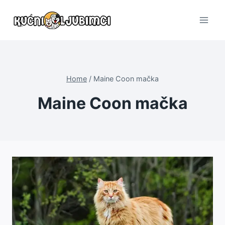
Skip
to
content
Home
/
Maine Coon mačka
Maine Coon mačka