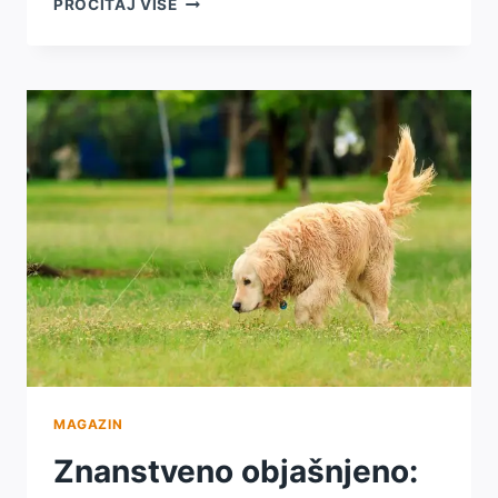
DA
PROČITAJ VIŠE
LI
SU
PSI
I
MAČKE
ZAISTA
NEPRIJATELJI?
MAGAZIN
Znanstveno objašnjeno: