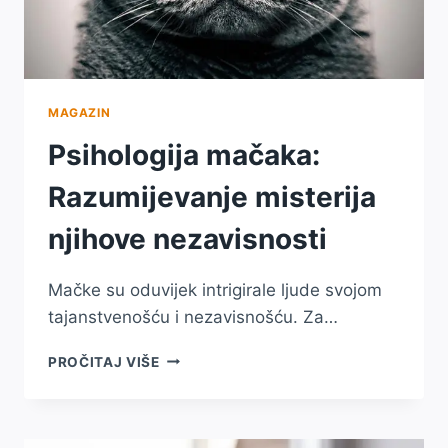
MAGAZIN
Psihologija mačaka:
Razumijevanje misterija
njihove nezavisnosti
Mačke su oduvijek intrigirale ljude svojom
tajanstvenošću i nezavisnošću. Za…
PSIHOLOGIJA
PROČITAJ VIŠE
MAČAKA:
RAZUMIJEVANJE
MISTERIJA
NJIHOVE