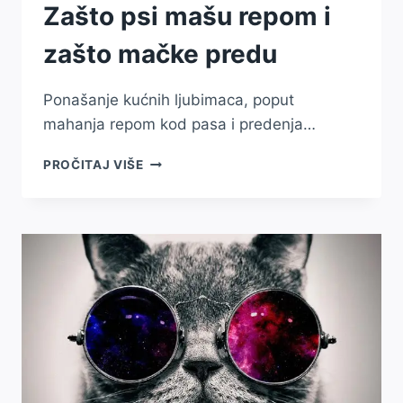
Zašto psi mašu repom i
zašto mačke predu
Ponašanje kućnih ljubimaca, poput
mahanja repom kod pasa i predenja…
ZNANSTVENO
PROČITAJ VIŠE
OBJAŠNJENO:
ZAŠTO
PSI
MAŠU
REPOM
I
ZAŠTO
MAČKE
PREDU