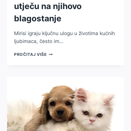
utječu na njihovo
blagostanje
Mirisi igraju ključnu ulogu u životima kućnih
ljubimaca, često im…
MIRISNA
PROČITAJ VIŠE
TERAPIJA
ZA
LJUBIMCE:
KAKO
MIRISI
UTJEČU
NA
NJIHOVO
BLAGOSTANJE