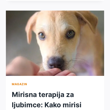
I
BOJE
UTJEČU
NA
PONAŠANJE
KUĆNIH
LJUBIMACA
MAGAZIN
Mirisna terapija za
ljubimce: Kako mirisi