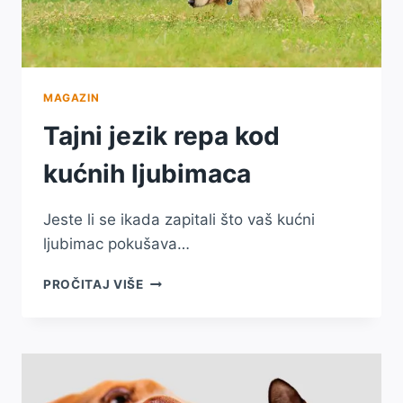
MAGAZIN
Tajni jezik repa kod
kućnih ljubimaca
Jeste li se ikada zapitali što vaš kućni
ljubimac pokušava…
TAJNI
PROČITAJ VIŠE
JEZIK
REPA
KOD
KUĆNIH
LJUBIMACA