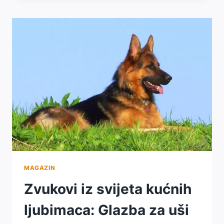
KUĆNIH
LJUBIMACA:
KAKO
IGRA
UTJEČE
NA
NJIHOVU
SREĆU
MAGAZIN
Zvukovi iz svijeta kućnih
ljubimaca: Glazba za uši