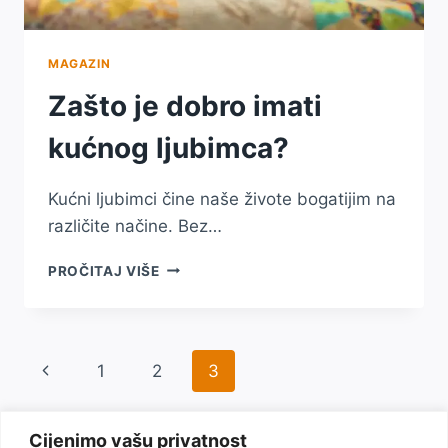
MAGAZIN
Zašto je dobro imati
kućnog ljubimca?
Kućni ljubimci čine naše živote bogatijim na
različite načine. Bez…
ZAŠTO
PROČITAJ VIŠE
JE
DOBRO
IMATI
KUĆNOG
Page
Previous
1
2
3
LJUBIMCA?
navigation
Page
Cijenimo vašu privatnost