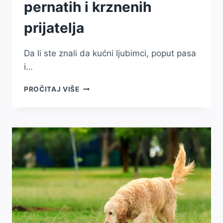
pernatih i krznenih
prijatelja
Da li ste znali da kućni ljubimci, poput pasa
i…
ZVUKOVI
PROČITAJ VIŠE
IZ
SVIJETA
KUĆNIH
LJUBIMACA:
GLAZBA
ZA
UŠI
PERNATIH
I
KRZNENIH
PRIJATELJA