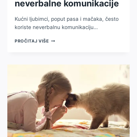
neverbalne komunikacije
Kućni ljubimci, poput pasa i mačaka, često
koriste neverbalnu komunikaciju…
KAKO
PROČITAJ VIŠE
KUĆNI
LJUBIMCI
KOMUNICIRAJU
PUTEM
TIJELA:
DEKODIRANJE
NEVERBALNE
KOMUNIKACIJE