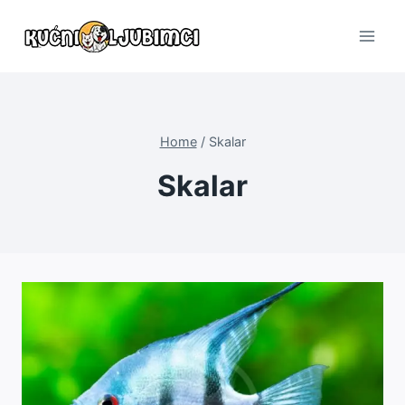
Skip
to
content
Home
/
Skalar
Skalar