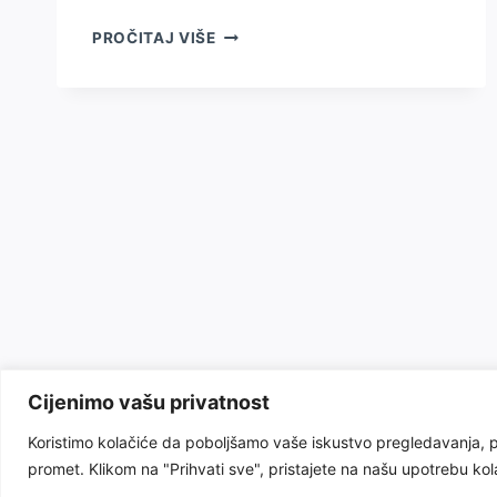
SFINKS
PROČITAJ VIŠE
MAČKA
–
BEZ
DLAKE,
ALI
PUNA
LJUBAVI
I
KARAKTERA
Cijenimo vašu privatnost
Koristimo kolačiće da poboljšamo vaše iskustvo pregledavanja, po
promet. Klikom na "Prihvati sve", pristajete na našu upotrebu kol