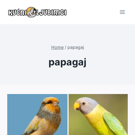
Skip
to
content
Home
/
papagaj
papagaj