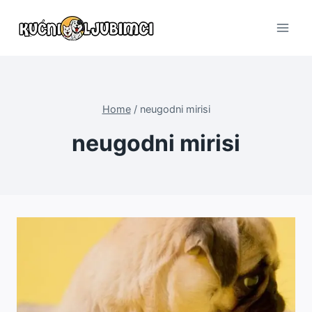
Skip
to
content
Home
/
neugodni mirisi
neugodni mirisi