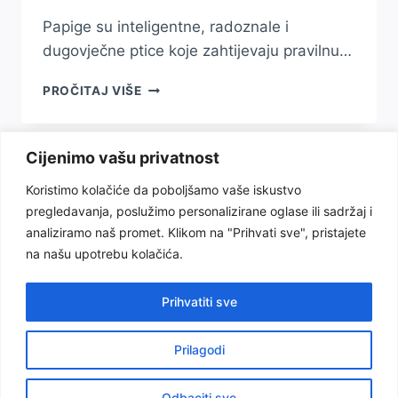
Papige su inteligentne, radoznale i
dugovječne ptice koje zahtijevaju pravilnu…
HRANA
PROČITAJ VIŠE
ZA
PAPIGE:
ŠTA
Cijenimo vašu privatnost
SMIJU
JESTI,
Koristimo kolačiće da poboljšamo vaše iskustvo
A
pregledavanja, poslužimo personalizirane oglase ili sadržaj i
ŠTA
Uslovi korištenja
Politika privatnosti
analiziramo naš promet. Klikom na "Prihvati sve", pristajete
NE?
na našu upotrebu kolačića.
O nama
Odricanje od odgovornosti
Kontakt
Prihvatiti sve
Prilagodi
© 2026 Kućni ljubimci
Odbaciti sve