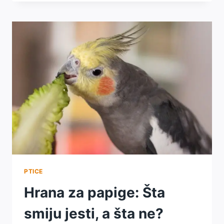
AKVARIJSKE
RIBICE
–
KOJU
ODABRATI
I
GDJE
JE
ČUVATI?
PTICE
Hrana za papige: Šta
smiju jesti, a šta ne?