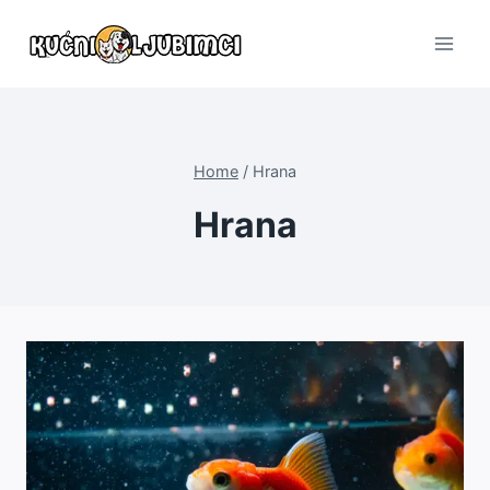
Skip
to
content
Home
/
Hrana
Hrana