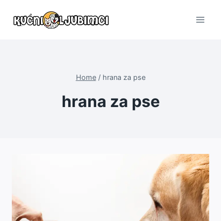
Skip
to
content
Home
/
hrana za pse
hrana za pse