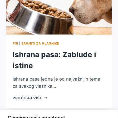
PSI
|
SAVJETI ZA VLASNIKE
Ishrana pasa: Zablude i
istine
Ishrana pasa jedna je od najvažnijih tema
za svakog vlasnika…
ISHRANA
PROČITAJ VIŠE
PASA:
ZABLUDE
I
Cijenimo vašu privatnost