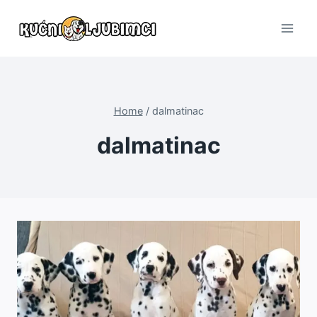
Skip
to
content
Home
/
dalmatinac
dalmatinac