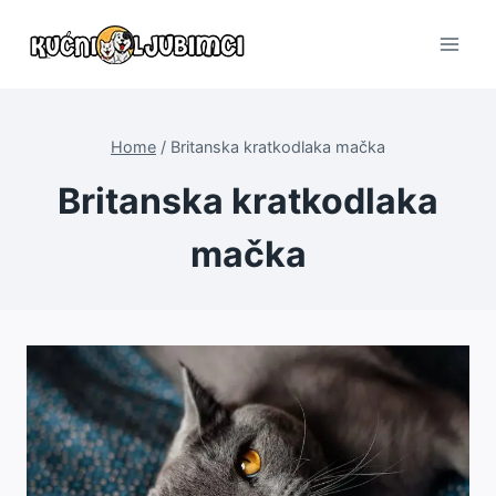
Skip
to
content
Home
/
Britanska kratkodlaka mačka
Britanska kratkodlaka
mačka