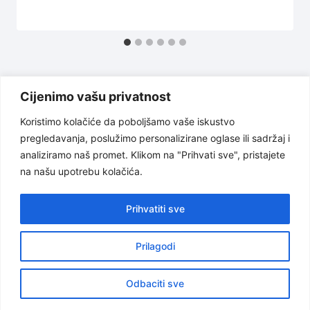
Cijenimo vašu privatnost
Koristimo kolačiće da poboljšamo vaše iskustvo
pregledavanja, poslužimo personalizirane oglase ili sadržaj i
Uslovi korištenja
Politika privatnosti
analiziramo naš promet. Klikom na "Prihvati sve", pristajete
na našu upotrebu kolačića.
O nama
Odricanje od odgovornosti
Kontakt
Prihvatiti sve
Prilagodi
© 2026 Kućni ljubimci
Odbaciti sve