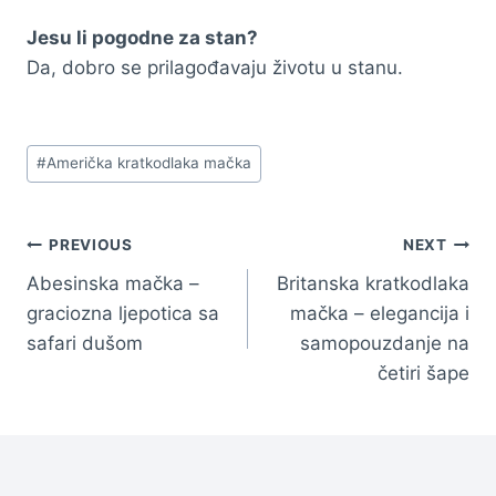
Jesu li pogodne za stan?
Da, dobro se prilagođavaju životu u stanu.
Post
#
Američka kratkodlaka mačka
Tags:
Navigacija
PREVIOUS
NEXT
Abesinska mačka –
Britanska kratkodlaka
članaka
graciozna ljepotica sa
mačka – elegancija i
safari dušom
samopouzdanje na
četiri šape