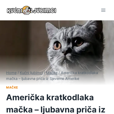
Skip
to
content
Home
/
Kućni ljubimci
/
Mačke
/
Američka kratkodlaka
mačka – ljubavna priča iz Sjeverne Amerike
MAČKE
Američka kratkodlaka
mačka – ljubavna priča iz